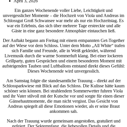
April 3, 2026
Ein ganzes Wochenende voller Liebe, Leichtigkeit und
unvergesslicher Momente – die Hochzeit von Viola und Andreas im
Schlossgut Groß Schwansee war mehr als nur ein Hochzeitstag. Es
war ein Erlebnis, das sich über mehrere Tage erstreckte und alle
Gäste in eine ganz besondere Atmosphäre eintauchen ließ.
Der Auftakt begann am Freitag mit einem entspannten Get-Together
auf der Wiese vor dem Schloss. Unter dem Motto „All White“ trafen
sich Familie und Freunde, alle in Weiß gekleidet, während
Livemusik durch die warme Sommerluft klang. Bei einer lockeren
Grillparty, guten Gesprächen und einem besonderen Moment mit
aufsteigenden Tauben und Luftballons entstand direkt dieses Gefühl:
Dieses Wochenende wird unvergesslich.
Am Samstag folgte die standesamtliche Trauung – direkt auf der
Schlossparkwiese mit Blick auf das Schloss. Die Kulisse hätte kaum
schöner sein können. Bei strahlendem Sommerwetter fuhren Viola
und ihr Vater stilvoll mit der Kutsche vor und sorgte für einen dieser
Gänsehautmomente, die man nicht vergisst. Das Gesicht von
Andreas spiegelt all diese Emotionen wieder, als er seine Braut
ankommen sah.
Nach der Trauung wurde gemeinsam angestoßen, gratuliert und
gefeiert. Der Sektempfang, die liebevollen Details und die